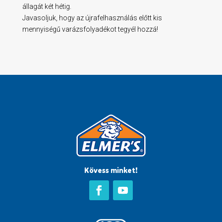
állagát két hétig.
Javasoljuk, hogy az újrafelhasználás előtt kis
mennyiségű varázsfolyadékot tegyél hozzá!
Kövess minket!