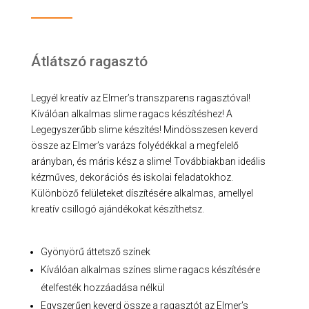
Átlátszó ragasztó
Legyél kreatív az Elmer’s transzparens ragasztóval!
Kíválóan alkalmas slime ragacs készítéshez! A
Legegyszerűbb slime készítés! Mindösszesen keverd
össze az Elmer’s varázs folyédékkal a megfelelő
arányban, és máris kész a slime! Továbbiakban ideális
kézműves, dekorációs és iskolai feladatokhoz.
Különböző felületeket díszítésére alkalmas, amellyel
kreatív csillogó ajándékokat készíthetsz.
Gyönyörű áttetsző színek
Kíválóan alkalmas színes slime ragacs készítésére
ételfesték hozzáadása nélkül
Egyszerűen keverd össze a ragasztót az Elmer’s